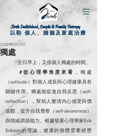
Jireh Individual, Couple & Family Therapy
以勒 個人、婚姻及家庭治療
2025年5月25日
獨處
	主日早上，又係個人獨處的時間。
#從心理學角度來看
，獨處
（solitude）對個人成長與心理健康具有
關鍵作用。獨處能促進自我反思（self-
reflection），幫助人釐清內心感受與價
值觀，提升自我覺察（self-awareness）
與情緒調節能力。根據發展心理學家Erik 
Erikson的理論，健康的個體需要經歷