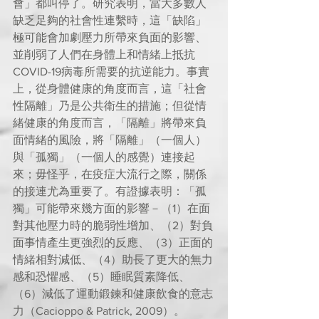
會」都叫停了。研究表明，當大多數人
缺乏足夠的社會性連繫時，這「缺陷」
極可能會加劇壓力所帶來負面的影響、
並削弱了人們在身體上和情緒上抵抗
COVID-19病毒所需要的抗逆能力。事實
上，從身體健康的角度而言，這「社會
性隔離」乃是公共衛生的措施；但從情
緒健康的角度而言，「隔離」將帶來負
面情緒的風險，將「隔離」（一個人）
與「孤獨」（一個人的感覺）連接起
來；毋怪乎，在疫症大流行之際，關係
的接連尤為重要了。有證據表明：「孤
獨」可能帶來幾方面的影響－（1）在面
對其他壓力時的脆弱性增加、（2）對負
面事情產生更強烈的反應、（3）正面的
情緒相對減低、（4）助長了更大的無力
感和恐懼感、（5）睡眠質素降低、
（6）減低了運動鍛鍊和健康飲食的意志
力（Cacioppo & Patrick, 2009）。