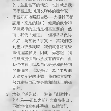
的，並且當下的情況，也許就是我
們學習主動與朋友聯絡的機會呢！  
學習好好地照顧自己──大概我們都
認定：充足的睡眠、健康的飲食和
保持規律的生活是相當重要的；然
而，我們「知道」、但卻常常做得
不好，為甚麼？事實上，當我們感
到壓力或孤獨時，我們就會將這些
事情拋諸腦後。因此，毋忘記：我
們無法提供自己所沒有的東西，但
我們仍有可以為自己做好和做得到
的事情的。這就是說，為了要與他
人建立良好的連繫，我們確實需要
努力維持自己在身體和情緒上的穩
定的。  
培養「滿足感」、避免「刺激性」
的行為──正如之前的文章所指出，
不斷地檢查智能手機、媒體資訊