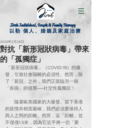
Jireh Individual, Couple & Family Therapy
以勒 個人、婚姻及家庭治療
2020年3月28日
對抗「新形冠狀病毒」帶來
的「孤獨症」
 「新形冠狀病毒」（COVID-19）的爆
發，引致社會隔離的必須性。然而，除
了「新冠」之外，我們正面臨另一個
「疾病」的侵襲──社交性孤獨症！
        隨著歐美國家的大爆發、當下香港
的疫情亦相當嚴峻，我們必須要保持人
與人之間的距離。然而，這「距離」並
不僅僅1.5米，因為它近乎將一切「聚