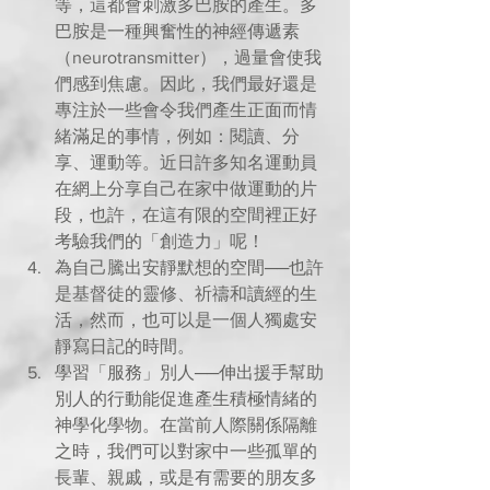
等，這都會刺激多巴胺的產生。多
巴胺是一種興奮性的神經傳遞素
（neurotransmitter），過量會使我
們感到焦慮。因此，我們最好還是
專注於一些會令我們產生正面而情
緒滿足的事情，例如：閱讀、分
享、運動等。近日許多知名運動員
在網上分享自己在家中做運動的片
段，也許，在這有限的空間裡正好
考驗我們的「創造力」呢！  
為自己騰出安靜默想的空間──也許
是基督徒的靈修、祈禱和讀經的生
活，然而，也可以是一個人獨處安
靜寫日記的時間。  
學習「服務」別人──伸出援手幫助
別人的行動能促進產生積極情緒的
神學化學物。在當前人際關係隔離
之時，我們可以對家中一些孤單的
長輩、親戚，或是有需要的朋友多