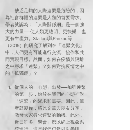
        缺乏足夠的人際連繫是危險的，因
為社會群體的連繫是人類的首要需求。
學者就認為：「人際關係網」是一個強
大的力量──使人類更聰明、更快樂，也
更有生產力。Stallard與Pankau等
（2015）的研究了解到在「連繫文化」
中，人們更有可能進行交流、協作和共
同實現目標。然而，如何在疫情與隔離
之中尋求「連繫」？如何對抗疫情之中
的「孤獨症」？
從個人的「心態」出發──加強連繫
的第一步，始於在我們的心態裡對
「連繫」的渴求和需要。因此，筆
者鼓勵你，將此文章與朋友分享，
激發大家尋求連繫的動機。此外，
近日許多「聚會」都以網上視象系
統進行，這是我們仍然可以參與