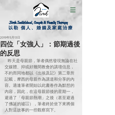
Jireh Individual, Couple & Family Therapy
以勒 個人、婚姻及家庭治療
2019年5月13日
四位「女強人」：節期過後
的反思
   昨天是母親節，筆者偶然發現無論在社
交媒體、抑或好幾間教會的講壇信息，
不約而同地都以《出埃及記》第二章所
記載，摩西的母親作為講道和分享的內
容。適逢筆者開始以此書卷作為默想的
內容，因此，在這母親節後的星期一，
避過了「母親節熱潮」之後（甚至避過
了佛誕的墟冚），筆者終於坐下來將個
人對這故事的一些觀察寫下。