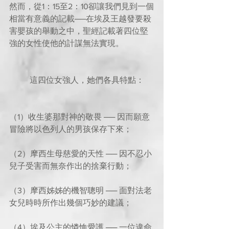
然而，從1：15至2：10卻讓我們見到一個
相當有意義的記載──在埃及王越發要殺
害嬰孩的舉動之中，聖經記載著四位堅
強的女性使他的計謀無法實現。
          這四位女強人，她們各具特點：
（1）收生婆那對神的敬畏 ── 因而願意
冒險將以色列人的男孩保存下來；
（2）摩西生母慈愛的天性 ── 因不忍小
兒子受害而無奈作出的捨棄行動；
（3）摩西姊姊的機智聰明 ── 面對法老
女兒時時所作出幾個巧妙的建議；
（4）埃及公主的憐恤愛護 ── 一位違命