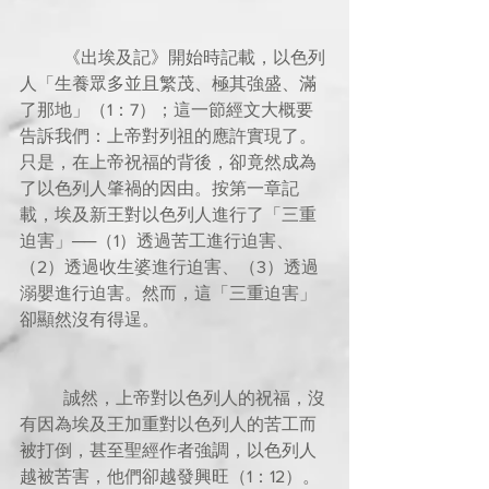
          《出埃及記》開始時記載，以色列
人「生養眾多並且繁茂、極其強盛、滿
了那地」（1：7）；這一節經文大概要
告訴我們：上帝對列祖的應許實現了。
只是，在上帝祝福的背後，卻竟然成為
了以色列人肇禍的因由。按第一章記
載，埃及新王對以色列人進行了「三重
迫害」──（1）透過苦工進行迫害、
（2）透過收生婆進行迫害、（3）透過
溺嬰進行迫害。然而，這「三重迫害」
卻顯然沒有得逞。
          誠然，上帝對以色列人的祝福，沒
有因為埃及王加重對以色列人的苦工而
被打倒，甚至聖經作者強調，以色列人
越被苦害，他們卻越發興旺（1：12）。