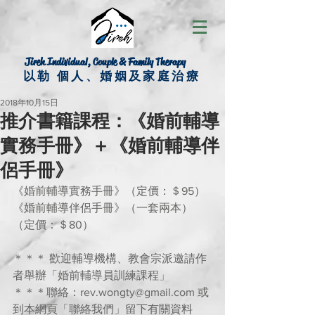
Jireh Individual, Couple & Family Therapy
以勒 個人、婚姻及家庭治療
2018年10月15日
推介書籍課程：《婚前輔導
實務手冊》＋《婚前輔導伴
侶手冊》
《婚前輔導實務手冊》（定價：＄95）
《婚前輔導伴侶手冊》（一套兩本）
（定價：＄80）
＊＊＊ 歡迎輔導機構、教會宗派邀請作
者舉辦「婚前輔導員訓練課程」
＊＊＊聯絡：rev.wongty@gmail.com 或
到本網頁「聯絡我們」留下有關資料