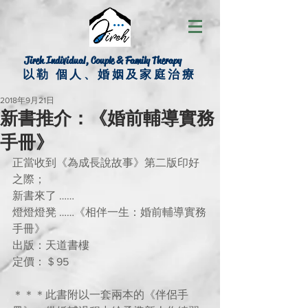
Jireh Individual, Couple & Family Therapy
以勒 個人、婚姻及家庭治療
2018年9月21日
新書推介：《婚前輔導實務
手冊》
正當收到《為成長說故事》第二版印好
之際；
新書來了 ……
燈燈燈凳 ……《相伴一生：婚前輔導實務
手冊》
出版：天道書樓
定價：＄95
＊＊＊此書附以一套兩本的《伴侶手