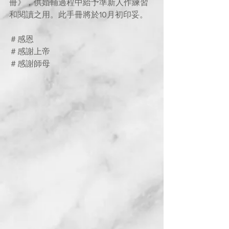
冊》，供婚輔過程中給予準新人作練習
和閱讀之用。此手冊將於10月初印妥。
＃感恩
＃感謝上帝
＃感謝師母