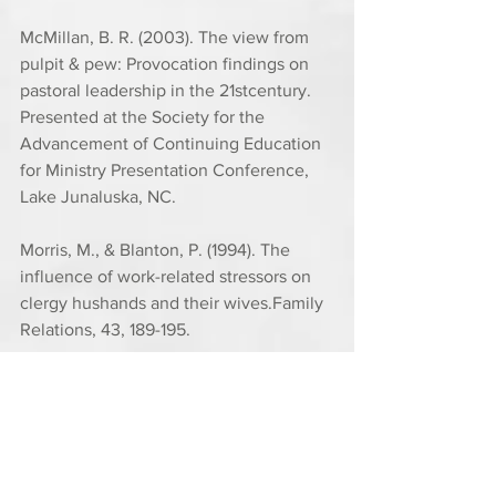
McMillan, B. R. (2003). The view from 
pulpit & pew: Provocation findings on 
pastoral leadership in the 21stcentury. 
Presented at the Society for the 
Advancement of Continuing Education 
for Ministry Presentation Conference, 
Lake Junaluska, NC.
Morris, M., & Blanton, P. (1994). The 
influence of work-related stressors on 
clergy hushands and their wives.Family 
Relations, 43, 189-195.
Olsen, D. C., & Grosch, W. N. (1991). 
Clergy burnout: A self psychology and 
systems perspective.Journal of Pastoral 
Care, XLV(3), 297-304.