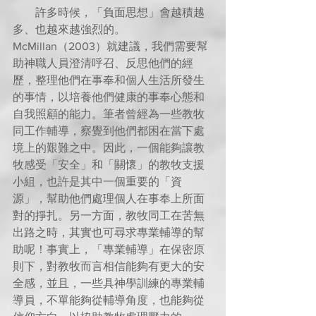
        許多時候，「負面思想」會越積越
多、也越來越強烈的。
McMillan（2003）就建議，我們需要幫
助神職人員澄清呼召、反思他們的經
歷，整理他們在事奉和個人生活所發生
的事情，以培養他們健康的事奉心態和
自我照顧的能力。筆者曾經為一些教牧
同工作輔導，察覺到他們都困在當下處
境上的艱難之中。因此，一個能夠讓教
牧感受「安全」和「關懷」的教牧支援
小組，也許是其中一個重要的「資
源」，幫助他們處理個人在事奉上所面
對的掙扎。另一方面，教牧同工在苦無
出路之時，其實也可尋求專業輔導的幫
助呢！事實上，「專業輔導」在保密原
則下，對教牧而言相信能夠有更大的安
全感，並且，一些具神學訓練的專業輔
導員，不單能夠從輔導角度，也能夠從