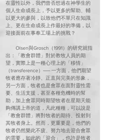
在靈性以外，我們曾否想過在神學生的
個人生命成長上，予以更多的幫助、輔
以更大的參與，以致他們不單只在知識
上、更在生命成長上作最好的準備，以
迎接面前在事奉工場上的挑戰？
        Olsen與Grosch（1991）的研究就指
出：「教會群體」對於教牧人員的期
望，實際上是一種心理上的「移情」
（transference）── 一方面，他們期望
牧者應存著冷靜、正直與完美的形象，
另一方面，牧者也是會眾在面對靈性需
要、生活支援，甚至各種危機時的幫
助，加上會眾同時期望牧者在星期天能
夠傳講上帝的道，凡此種種，可以說是
「教會群體」將對牧者的期待、投射到
其牧者身上。然而，更重要是，他們的
牧者仍然樂此不疲、努力地去迎合會眾
的需要，如此的「迎合」，也許是牧者