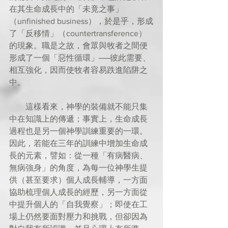
在其生命成長中的「未竟之事」
（unfinished business），於是乎，形成
了「反移情」（countertransference）
的現象。職是之故，會眾與牧者之間便
形成了一個「惡性循環」──彼此需要、
相互強化，因而使牧者容易跌進陷阱之
中。
        這樣看來，神學的裝備就不能只集
中在知識上的傳遞；事實上，生命成長
過程也是另一個神學訓練重要的一環。
因此，若能在三年的訓練中增加生命成
長的元素，譬如：從一種「有病醫病、
無病強身」的角度，為每一位神學生提
供（甚至要求）個人成長輔導，一方面
協助梳理個人成長的經歷，另一方面從
中提升個人的「自我覺察」；即使在工
場上仍然要面對壓力和挑戰，但卻因為