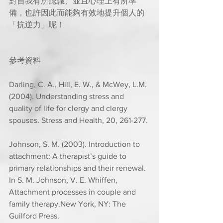
對自我有所認識、並且心理上有所準
備，也許因此而能夠有效地提升個人的
「抗逆力」呢！
參考資料
Darling, C. A., Hill, E. W., & McWey, L.M. 
(2004). Understanding stress and 
quality of life for clergy and clergy 
spouses. Stress and Health, 20, 261-277.
Johnson, S. M. (2003). Introduction to 
attachment: A therapist’s guide to 
primary relationships and their renewal. 
In S. M. Johnson, V. E. Whiffen, 
Attachment processes in couple and 
family therapy.New York, NY: The 
Guilford Press.