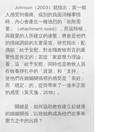
        Johnson（2003）就指出，當一個
人感受到傷痛、或別的負面消極事情
時，內心會產生一種強烈的「依附需
要」（attachment need），而這時候，
與親愛的人所建立的連繫，將會是他們
的情緒調節的主要渠道。研究指出：配
偶能「給予安慰」對全職教牧而言的重
要性是肯定的；若從「家庭壓力理論」
看，這「給予安慰」同時也是教牧人員
在牧養掙扎中的「資源」和「支持」，
使他們在婚姻關係裡的感受是「美好」
而「穩定」的，從而帶來了一連串正面
的感受（黃天逸，2018）。
        關鍵是：如何協助教牧建立起健康
的婚姻關係，以致能夠成為他們在事奉
壓力之中的出路？