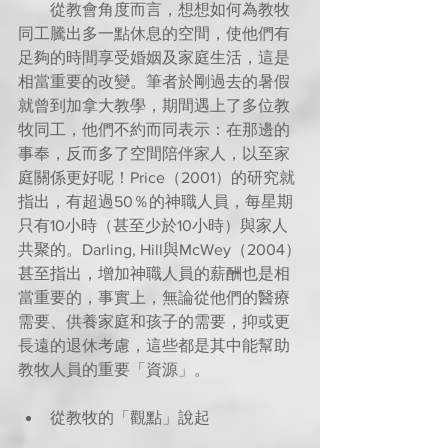
        從教會角度而言，想想如何為教牧
同工騰出多一點休息的空間，使他們有
足夠的時間享受婚姻及家庭生活，這是
相當重要的改變。筆者於剛過去的暑假
就曾到加拿大教學，期間遇上了多位教
牧同工，他們不約而同表示：在那邊的
事奉，反而多了空間陪伴家人，以至家
庭關係更好呢！Price（2001）的研究就
指出，有超過50％的神職人員，每星期
只有10小時（甚至少於10小時）與家人
共聚的。Darling, Hill與McWey（2004）
甚至指出，增加神職人員的薪酬也是相
當重要的，事實上，無論從他們的醫療
需要、供養家庭和孩子的需要，抑或更
長遠的退休考慮，這些都是其中能幫助
教牧人員的重要「資源」。
從教牧的「觀點」說起 