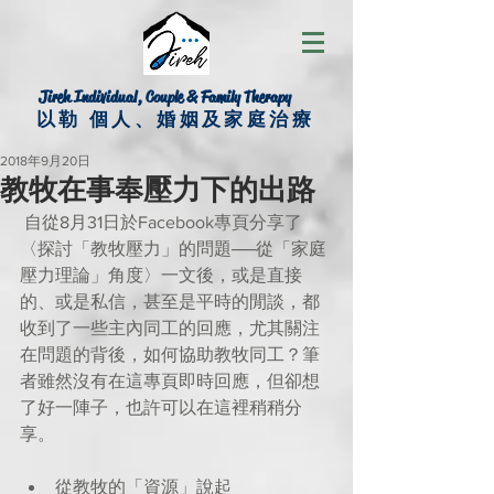
Jireh Individual, Couple & Family Therapy
以勒 個人、婚姻及家庭治療
2018年9月20日
教牧在事奉壓力下的出路
 自從8月31日於Facebook專頁分享了
〈探討「教牧壓力」的問題──從「家庭
壓力理論」角度〉一文後，或是直接
的、或是私信，甚至是平時的閒談，都
收到了一些主內同工的回應，尤其關注
在問題的背後，如何協助教牧同工？筆
者雖然沒有在這專頁即時回應，但卻想
了好一陣子，也許可以在這裡稍稍分
享。
從教牧的「資源」說起 