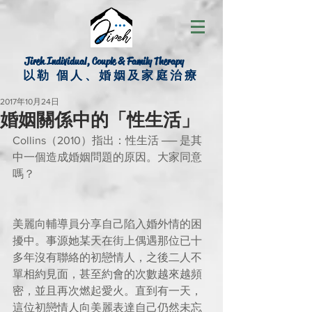
Jireh Individual, Couple & Family Therapy
以勒 個人、婚姻及家庭治療
2017年10月24日
婚姻關係中的「性生活」
Collins（2010）指出：性生活 ── 是其
中一個造成婚姻問題的原因。大家同意
嗎？
美麗向輔導員分享自己陷入婚外情的困
擾中。事源她某天在街上偶遇那位已十
多年沒有聯絡的初戀情人，之後二人不
單相約見面，甚至約會的次數越來越頻
密，並且再次燃起愛火。直到有一天，
這位初戀情人向美麗表達自己仍然未忘