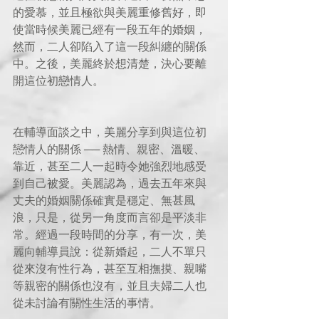
的愛慕，並且極欲與美麗重修舊好，即
使當時候美麗已經有一段五年的婚姻，
然而，二人卻陷入了這一段糾纏的關係
中。之後，美麗終於想清楚，決心要離
開這位初戀情人。
在輔導面談之中，美麗分享到與這位初
戀情人的關係 ── 熱情、親密、溫暖、
靠近，甚至二人一起時令她強烈地感受
到自己被愛。美麗認為，過去五年來與
丈夫的婚姻關係確實是穩定、無甚風
浪，只是，從另一角度而言卻是平淡非
常。經過一段時間的分享，有一次，美
麗向輔導員說：從新婚起，二人不單只
從來沒有性行為，甚至互相撫摸、親嘴
等親密的關係也沒有，並且夫婦二人也
從未討論有關性生活的事情。