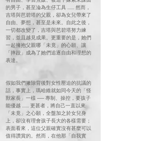
的男子，甚至淪為生仔工具 …… 然而，
吉塔與芭碧塔的父親，卻為女兒帶來了
自由、夢想，甚至是未來。自此之後，
一切都改變了，吉塔與芭碧塔努力練
習，並且越見成果。更重要的是，她們
一起擁抱父親哪「未竟」的心願、讓
「摔跤」成為了她們追逐自由和理想的
表達。
假如我們撇除背後對女性壓迫的抗議的
話，事實上，瑪哈維就如同今天的「怪
獸家長」一樣 ── 專制、操控，要孩子
能優越 …… 更甚者，將自己一直以來
「未竟」之心願，全盤加之於女兒身
上，卻沒有理會孩子長大的各樣需要；
表面看來，這位父親確實沒有甚麼可以
值得讚賞的。然而，在他那「自我實