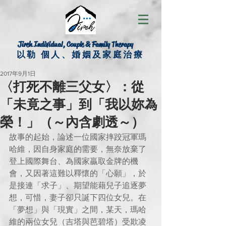
Jireh Individual, Couple & Family Therapy
以勒 個人、婚姻及家庭治療
2017年9月1日
〈打死不離三父女〉：從
「未竟之事」到「我以妳為
榮！」（～內含劇透～）
故事的起始，論述一位國家摔跤冠軍瑪
哈維，因自身家庭的需要，無奈放棄了
登上國際舞台、為國家贏取金牌的機
會，又因著這難以釋懷的「心願」，於
是接連「求子」、期望能藉兒子追逐夢
想，可惜，妻子卻只誕下四位女兒。在
「夢想」與「現實」之間，某天，瑪哈
維的兩位女兒（吉塔與芭碧塔）受欺凌