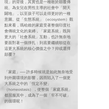
現」的背後，其實也是一種敢於顛覆傳
統、為女兒在男性主導的社會中「開天
闢地」，以至孩子可以走得更好的一種
意圖。從「生態系統」（ecosystem）觀
點來看，瑪哈維的家庭受著整個印度社
會傳統文化的束縛，「家庭系統」既與
更大的「社會系統」互動，也許無奈地
要面對著一個掙扎：到底要繼續順從在
這更大系統的核心價值之中？抑或選擇
顛覆？
「家庭」── 許多時候就是如此無奈地受
到外圍環境的影響，因而陷入了一個更
大系統之中的「恆定不變」
（homeostasis），使整個「家庭系統」
都屈服其中，成為了一個「牢不可破」
的循環呢！