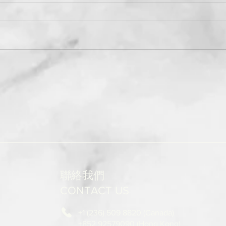
聯絡我們
CONTACT US
+1 (236) 509 8820 (Canada)
+852 92579090 (Hong Kong)