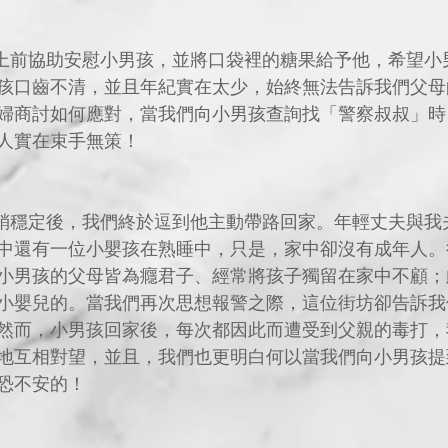
孩口齒不清，並且年紀實在太少，始終無法告訴我們父母
婦商討如何應對，當我們向小男孩查詢找「警察叔叔」時
人實在束手無策！
中還有一位小嬰孩在熟睡中，只是，家中卻沒有成年人。
小男孩的父母皆為癮君子、經常將孩子獨留在家中不顧；
小嬰兒的。當我們再次思想報警之際，這位街坊卻告訴我
然而，小男孩回家後，每次都因此而遭受到父親的毒打，
地互相對望，並且，我們也更明白何以當我們向小男孩提
恐不安的！