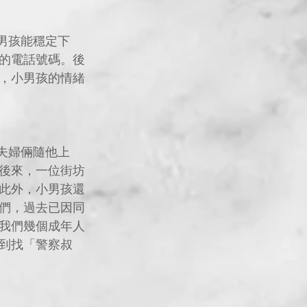
的電話號碼。後
，小男孩的情緒
後來，一位街坊
此外，小男孩還
們，過去已因同
我們幾個成年人
到找「警察叔