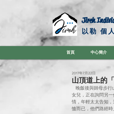
Jireh Indivi
以勒 個
首頁
中心簡介
2017年7月22日
山頂道上的
   晚飯後與師母步行山頂道回家，途經關帝廟附近的木櫈，見到一對年輕夫婦、帶著自己的小
女兒，正在詢問另一
情，年輕太太告知，
恤而已，他們路經時