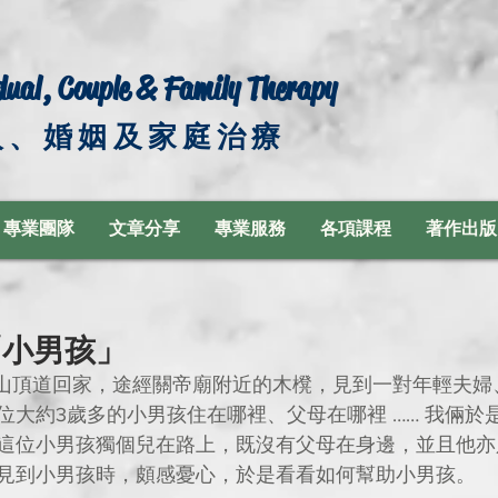
dual, Couple & Family Therapy
人、婚姻及家庭治療
專業團隊
文章分享
專業服務
各項課程
著作出版
「小男孩」
位大約3歲多的小男孩住在哪裡、父母在哪裡 …… 我倆於
這位小男孩獨個兒在路上，既沒有父母在身邊，並且他亦
見到小男孩時，頗感憂心，於是看看如何幫助小男孩。