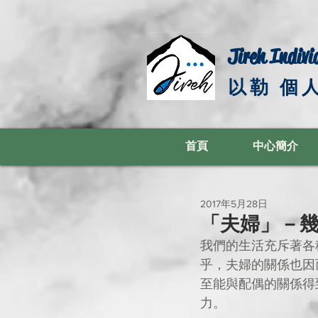
Jireh Indivi
以勒 個
首頁
中心簡介
2017年5月28日
「夫婦」－
我們的生活充斥著各
乎，夫婦的關係也因
至能與配偶的關係得
力。