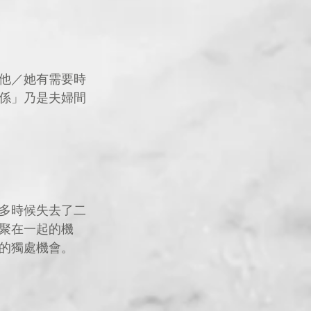
他／她有需要時
係」乃是夫婦間
多時候失去了二
聚在一起的機
的獨處機會。