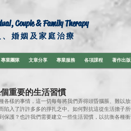
dual, Couple & Family Therapy
人、婚姻及家庭治療
專業團隊
文章分享
專業服務
各項課程
著作出版
幾個重要的生活習慣
種各樣的事情，這一切每每將我們弄得頭昏腦脹、難以放
而陷入了許許多多的掙扎之中。如何對抗這從生活擔子所
到保護？也許我們需要建立一些生活習慣，以抗衡各種衝