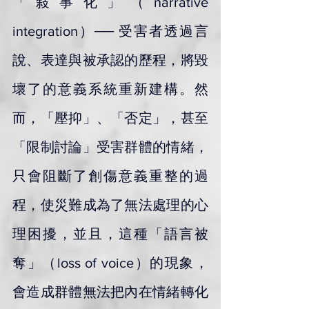
「敍事化」（narrative 
integration）── 受害者透過言
說、表達與被承認的歷程，將毀
壞了的意義系統重新建構。然
而，「壓抑」、「否定」，甚至
「限制討論」受害群體的情緒，
只會阻斷了創傷意義重整的過
程，使災難成為了無法處理的心
理困擾，並且，這種「語言被
奪」（loss of voice）的現象，
會造成群體無法把內在情緒轉化