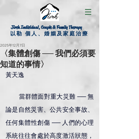
Jireh Individual, Couple & Family Therapy
以勒 個人、婚姻及家庭治療
2025年12月7日
〈集體創傷 ── 我們必須要
知道的事情〉
黃天逸
        當群體面對重大災難 ── 無
論是自然災害、公共安全事故、
任何集體性創傷 ── 人們的心理
系統往往會處於高度激活狀態，