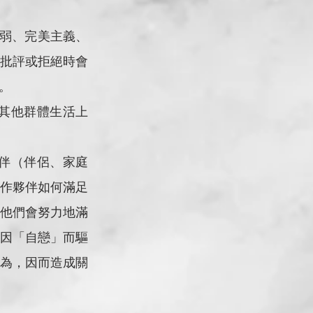
批評或拒絕時會
。
作夥伴如何滿足
他們會努力地滿
因「自戀」而驅
行為，因而造成關