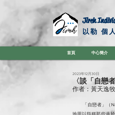
Jireh Indivi
以勒 個
首頁
中心簡介
2023年12月30日
〈談「自戀者」（
作者：黃天逸
	「自戀者」（Narcissist）總是想像自己在群體中佔有重要地位的，同時，這標籤被廣泛
地用以指稱那些過於自