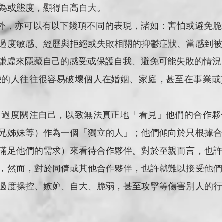
有傲慢行為或態度，顯得自高自大。
過度敏感、經歷與拒絕或失敗相關的抑鬱症狀、當感到被
謙虛來隱藏自己的感受或保護自我、避免可能失敗的情況
兄姊妹等）作為一個「獨立的人」；他們傾向於只根據合
滿足他們的需求）來看待合作夥伴。對於至親而言，也許
，然而，對於同儕或其他合作夥伴，也許就難以接受他們
如：過度操控、嫉妒、自大、脆弱，甚至攻擊等傷害別人的