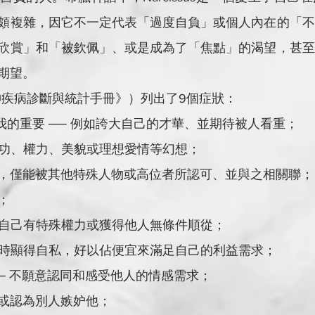
頗複雜，因它不一定代表「過度自負」或個人內在的「不
欣賞」和「被欽佩」、或是成為了「焦點」的渴望，甚至
期望。
《精神疾病診斷與統計手冊》）列出了9個症狀：
噓或誇大自我的重要 ── 例如誇大自己的才華、並期待被人看重；
遠專注於成功、權力、美貌或理想愛情等幻想；
為自己獨特，僅能被其他特殊人物或高位者所認可、並與之相關聯；
讚；
合理的認為自己有特殊權力或獲得他人無條件順從；
理人際關係時顯得自私，好以佔便宜來滿足自己的利益需求；
同理心 ── 不願意認同和感受他人的情感需求；
嫉妒別人或認為別人嫉妒他；