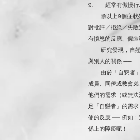
9.        經常
	除以上9個症狀外，亦可以有以下幾項不同的表現，諸如：害怕或避免脆弱、完美主義、
對批評／拒絕／失敗
有憤怒的反應、假裝
	研究發現，自戀的人往往很容易破壞個人在婚姻、家庭，甚至在事業或其他群體生活上
與別人的關係 ──
	由於「自戀者」過度關注自己，以致無法真正地「看見」他們的合作夥伴（伴侶、家庭
成員、同儕或教會弟
他們的需求（或無法
足「自戀者」的需求
使的反應 ── 例
係上的障礙呢！