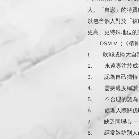
人。「自戀」的特質
以包含個人對於「被
更高、更特殊地位的
	DSM-V（
1.        吹
2.        永
3.        認
4.        需要過度稱
5.        不
6.        處
7.        缺乏
8.        經常