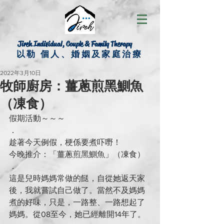
Jireh Individual, Couple & Family Therapy
以勒 個人、婚姻及家庭治療
2022年3月10日
牧師廚房：薑蔥煎黑鰂魚
（凍食）
假期活動～～～
．
趁著今天例假，梗係要煮吓嘢！
今晚推介：「薑蔥煎黑鰂魚」（凍食）
．
這是兒時媽媽常做的餸，自從她返天家
後，我就嘗試自己做了。當然不及媽媽
煮的好味，只是，一路整、一路想起了
媽媽。從08至今，她已經離開14年了。