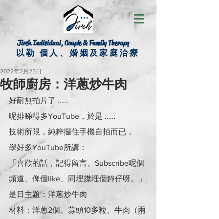
Jireh Individual, Couple & Family Therapy
以勒 個人、婚姻及家庭治療
2022年2月25日
牧師廚房：洋蔥炒牛肉
好耐無拍片了 ……
呢排睇得多YouTube，於是 ……
技術所限，純粹攞住手機自拍而已，
學好多YouTube所講：
「喜歡的話，記得留言、Subscribe呢個
頻道、俾個like、同埋㩒埋個鐘仔呀。」
是日主題：洋蔥炒牛肉
材料：洋蔥2個、蒜頭10多粒、牛肉（兩