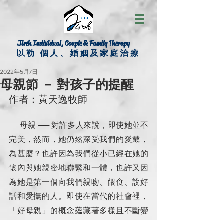
Jireh Individual, Couple & Family Therapy
以勒 個人、婚姻及家庭治療
2022年5月7日
母親節 － 對孩子的提醒
作者：黃天逸牧師
     母親 ── 對許多人來說，即使她並不
完美，然而，她仍然深受我們的愛戴，
為甚麼？也許因為我們從小已經在她的
懷內與她親密地聯繫和一體，也許又因
為她是第一個向我們親吻、餵食、說好
話和愛撫的人。即使在當代的社會裡，
「好母親」的概念蘊藏著多樣且不斷變