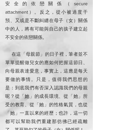
安全的依戀關係（secure 
attachment）。反之，從小被過度干
預、又或是不斷糾纏在母子（女）關係
中的人，將有可能與自己的孩子建立起
不安全的依戀關係。
     在這「母親節」的日子裡，筆者並不
單單提醒做兒女的應如何把握這節日、
向母親表達愛意，事實上，這應是每天
要做的事情。只是，值得我們思想的
是：到底我們有否深入認識我們的母親
呢？從「她」的成長環境、從「她」所
受的教育、從「她」的性格氣質，也從
「她」一直以來的經歷；也許，這一切
都可以幫助我們重建那彷彿已經疏離
了、甚至脫勾了的母子（女）關係呢！