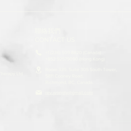
聯絡我們
CONTACT US
+1 (236) 509 8820 (Canada)
+852 92579090 (Hong Kong)
Room 339, Suite 305 South Tower,
 Therapy Ltd
5811
Cooney Road,
Richmond, BC, Canada.
rev.wongty@gmail.com