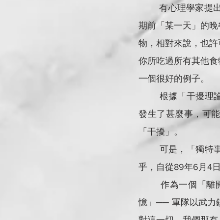
        有心理學家提出「干涉理論」（The Interference Theory）── 舉例：我們要記著一個星
期前「某一天」的晚
物，相對來說，也許
你所吃過所有其他食
一個很好的例子。
        根據「干擾理論」，「遺忘」是不同記憶互相干擾的結果 ── 舉例：一個普通的上學天
發生了甚麼事，可
「干擾」。
        可是，「獨特事件」卻不太可能受到干擾的，因為它是一個「與眾不同」的日子。毋怪
乎，自從89年6月
        作為一個「離開了的人」，對於33年前6月4日所發生的事件，筆者仍然有深刻的「記
憶」── 軍隊以武