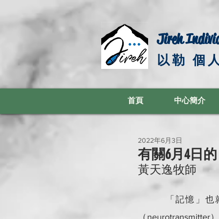
Jireh Indivi
以勒 個
首頁
中心簡介
2022年6月3日
有關6月4日
黃天逸牧師
 「記憶」
（neurotran