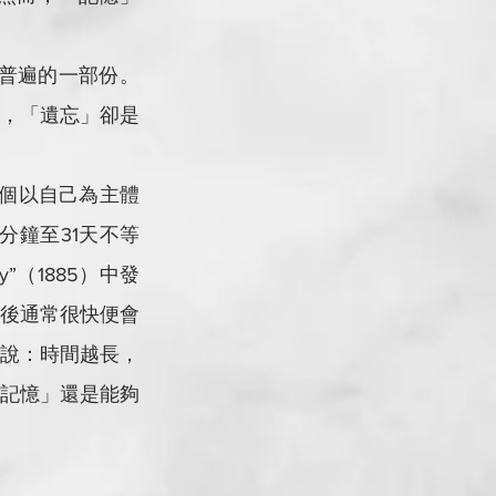
，「遺忘」卻是
0分鐘至31天不等
ogy”（1885）中發
習後通常很快便會
說：時間越長，
記憶」還是能夠