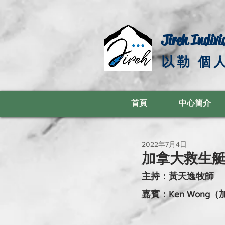
Jireh Indivi
以勒 個
首頁
中心簡介
2022年7月4日
加拿大救生艇計劃St
主持：黃天逸牧師
嘉賓：Ken Won