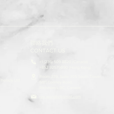
聯絡我們
CONTACT US
+1 (236) 509 8820 (Canada)
+852 92579090 (Hong Kong)
Room 339, Suite 305 South Tower,
 Therapy Ltd
5811
Cooney Road,
Richmond, BC, Canada.
rev.wongty@gmail.com