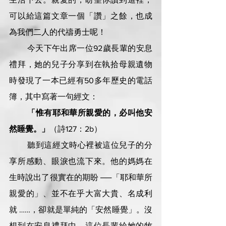
可以給這篇文章一個「讚」之餘，也成
為我們二人的代禱勇士呢！
        今天下午出席一位92歲長輩的安息
禮拜，她的兒子分享到在執拾母親遺物
時發現了一本已經有50多年歷史的電話
簿，其中寫著一句經文：
「惟有耶和華所親愛的，必叫他安
然睡覺。」
（詩127：2b）
        聽到這經文時心裡被這位兒子的分
享所感動、眼淚也流下來。他的媽媽在
生時說出了很實在的期盼 ──「耶和華所
親愛的」、並不在乎大富大貴、名成利
就 ……，卻就是單純的「安然睡覺」。沒
想到在安息禮拜中，這位長輩給她的牧