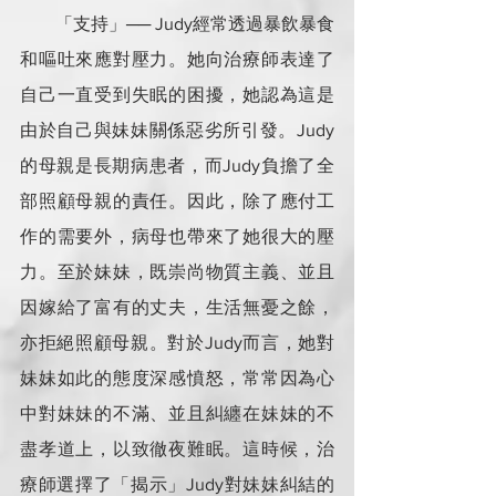
        「支持」── Judy經常透過暴飲暴食
和嘔吐來應對壓力。她向治療師表達了
自己一直受到失眠的困擾，她認為這是
由於自己與妹妹關係惡劣所引發。Judy
的母親是長期病患者，而Judy負擔了全
部照顧母親的責任。因此，除了應付工
作的需要外，病母也帶來了她很大的壓
力。至於妹妹，既崇尚物質主義、並且
因嫁給了富有的丈夫，生活無憂之餘，
亦拒絕照顧母親。對於Judy而言，她對
妹妹如此的態度深感憤怒，常常因為心
中對妹妹的不滿、並且糾纏在妹妹的不
盡孝道上，以致徹夜難眠。這時候，治
療師選擇了「揭示」Judy對妹妹糾結的