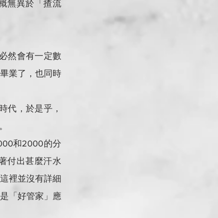
概無異於「揸流
！
自必然會有一定數
畢業了，也同時
於時代，於是乎，
。
00和2000的分
著付出甚麼汗水
這裡並沒有詳細
是「好管家」應