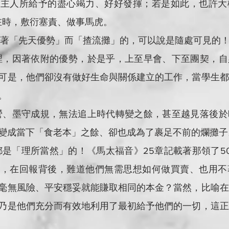
將主人所給予的盡心竭力、好好發揮；若是如此，也許大
不在時，敷衍塞責、做事馬虎。
，如此地因著「先天優勢」而「揸流攤」的，可以說是隨處可見的
會在中學裡，因著依附的優勢，於是乎，上至早會、下至團契，
可是，他們卻沒有做好生命與關係建立的工作，當學生都
。
構不善經營、墨守成規，無法追上時代轉變之餘，甚至越見落後
變成當下「食老本」之餘、卻也成為了裹足不前的爛攤子
為一切都是「理所當然」的！《馬太福音》25章記載著那領了50
」，在回報背後，難道他們無需思想如何做買賣、也用不
毫無風險、平安穩妥就能賺取相同的本金？當然，比喻在
乃是他們充分而有效地利用了最初給予他們的一切，這正