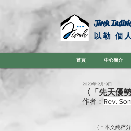
Jireh Indivi
以勒 個
首頁
中心簡介
2023年12月19日
〈「先天優
作者：
Rev. So
（＊本文純粹分