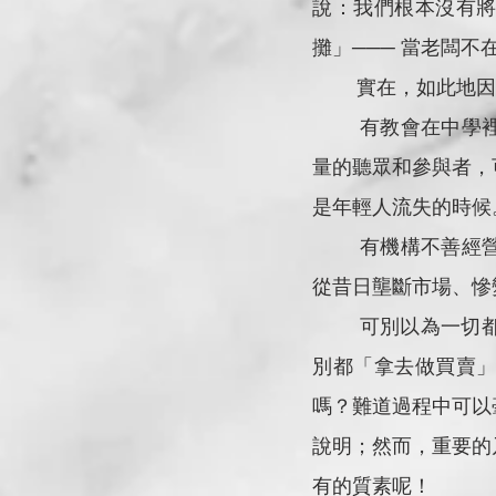
說：我們根本沒有
攤」─── 當老闆
        實在
        有教
量的聽眾和參與者，
是年輕人流失的時候
        有機
從昔日壟斷市場、慘
        可別以
別都「拿去做買賣
嗎？難道過程中可以
說明；然而，重要的
有的質素呢！