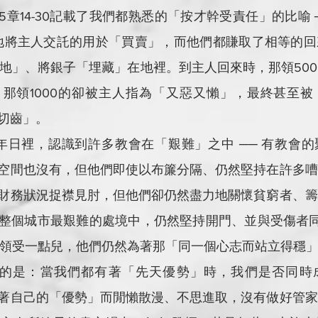
福音》25章14-30記載了我們都熟悉的「按才幹受責任」的比喻 
別地將主人交託的用於「買賣」，而他們都賺取了相等的
開地」、將銀子「埋藏」在地裡。到主人回來時，那領5000
那領1000的卻被主人指為「又惡又懶」，最終甚至被
切齒」。
在過往的年日裡，認識到許多教會在「艱難」之中 ── 有教
空間也沒有，但他們即使以布簾分隔、仍然堅持在許多嘈
財務狀況捉襟見肘，但他們卻仍然盡力地關懷貧窮者、籌
整個城市最艱難的處境中，仍然堅持開門、並與受傷者同
是領受一點兒，他們仍然為著那「同一個心志而站立得穩」（
得我們思想的是：當我們都有著「先天優勢」時，我們是否同
著自己的「優勢」而閒懶散漫、不思進取，沒有做好管家