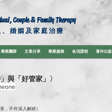
dual, Couple & Family Therapy
人、婚姻及家庭治療
專業團隊
文章分享
專業服務
各項課程
著作出版
勢」與「好管家」〉
meone
享，不作深入解經）