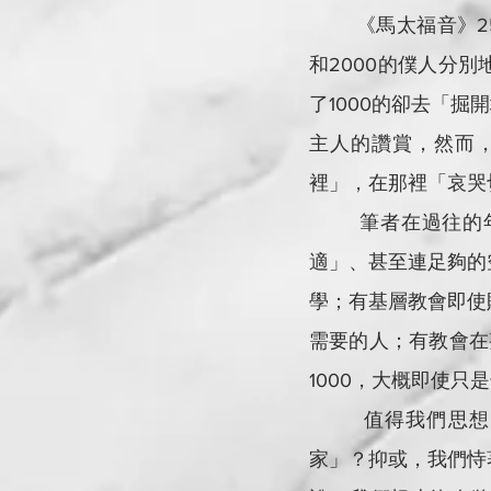
        《馬太
和2000的僕人分
了1000的卻去「掘
主人的讚賞，然而，
裡」，在那裡「哀哭
        筆者
適」、甚至連足夠的
學；有基層教會即使
需要的人；有教會在
1000，大概即使只
        值
家」？抑或，我們恃