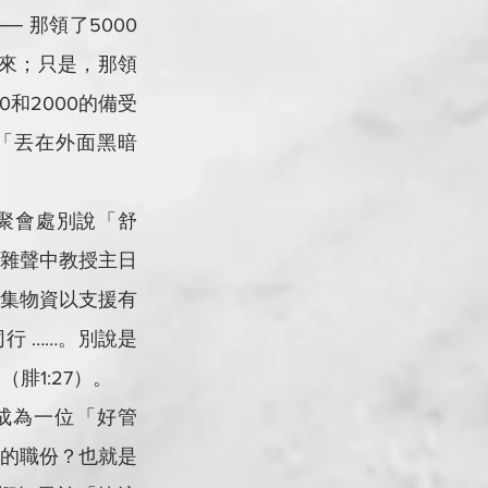
── 那領了5000
回來；只是，那領
和2000的備受
「丟在外面黑暗
會的聚會處別說「舒
雜聲中教授主日
集物資以支援有
行 ……。別說是
腓1:27）。
時成為一位「好管
的職份？也就是