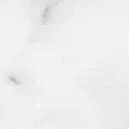
聯絡我們
CONTACT US
+1 (236) 509 8820 (Canada)
+852 92579090 (Hong Kong)
Room 339, Suite 305 South Tower,
 Therapy Ltd
5811
Cooney Road,
Richmond, BC, Canada.
rev.wongty@gmail.com